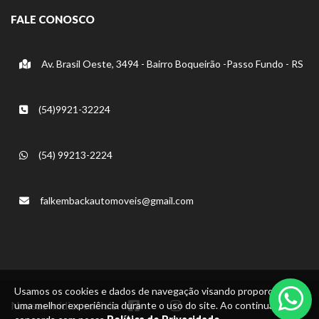
FALE CONOSCO
Av. Brasil Oeste, 3494 - Bairro Boqueirão -Passo Fundo - RS
(54)9921-32224
(54) 99213-2224
falkembackautomoveis@gmail.com
Usamos os cookies e dados de navegação visando proporcionar
Nossas mídias sociais:
uma melhor experiência durante o uso do site. Ao continuar, você