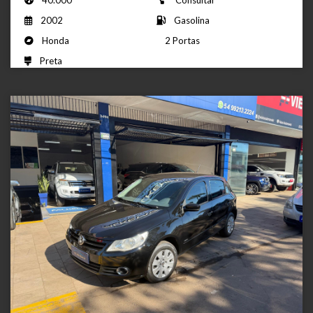
40.000
Consultar
2002
Gasolina
Honda
2 Portas
Preta